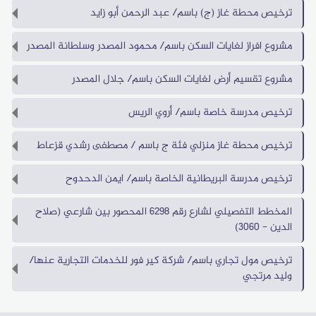
ترخيص محطة غاز (ج) باسم/ عبد الرحمن أبو زايد
مشروع افراز لغايات السكن باسم/ محمود المصدر وسلطانة المصدر
الخطط
الاستراتيجية
مشروع تقسيم أرض لغايات السكن باسم/ جلال المصدر
الخطة
التشغيلة
ترخيص مدرسة خاصة باسم/ أروي الريس
مذكرات
ترخيص محطة غاز منزلي فئة ج باسم / مصطفى رشدي قزعاط
التفاهم
دليل
ترخيص مدرسة البريطانية الخاصة باسم/ ايمن الدحدوح
الخدمات
تقارير
المخطط التفصيلي لشارع رقم 6298 المحصور بين شارعي (صلاح
الإنجاز
الدين - 3060)
ترخيص مول تجاري باسم/ شركة كير فور للخدمات التجارية عنها/
وليد مرتجي
الأنظمة