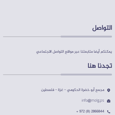
الصادرة
عن
اللجنة
المركزية
التواصل
موسوعة
قوانين
الهيئات
المحلية
يمكنكم أيضا متابعتنا عبر مواقع التواصل الاجتماعي
تجدنا هنا
مجلة
اللجنة
المركزية
مجمع أبو خضرة الحكومي - غزة - فلسطين
جلسات
info@molg.ps
اللجنة
المركزية
+ 972 (8) 2866844
الأنظمة