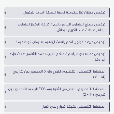
اللجنة
التوجيهية
ترخيص مخازن غاز حكومية تابعة للهيئة العامة للبترول
العليا
للسياسات
ترخيص مصنع للباطون الجاهز باسم / شركة الامتياز للباطون
والتخطيط
الجاهز عنها / عبد الكريم البطش
ترخيص مزرعة دواجن لاحم باسم/ ابراهيم سليمان ابو طعيمة
أخبار
ترخيص مصنع بلوك باسم / صلاح الدين محمد الشامي عنه/ فؤاد
أبو دقة
فعاليات
ونشاطات
المخطط التفصيلى التنظيمى لشارع رقم 5 المحصور بين شارعي
مكتبة
(14 - 18)
الفيديو
الانفوجرافيك
المخطط التفصيلى التنظيمى لشارع رقم F103 الروضة المحصور بين
شارعي (14 - 2)
معرض
الصور
المخطط التفصيلي لشبكة شوارع حي انصار