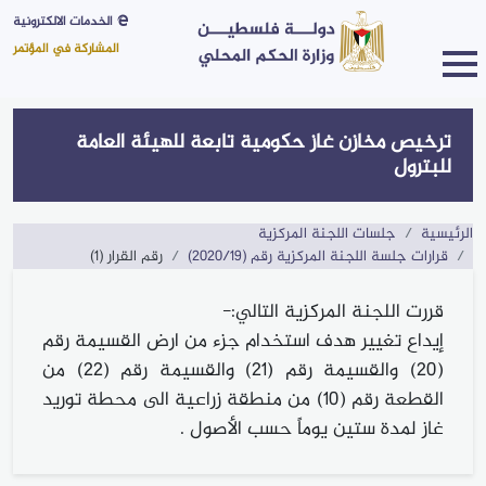
الخدمات الالكترونية
المشاركة في المؤتمر
ترخيص مخازن غاز حكومية تابعة للهيئة العامة
الرؤية
للبترول
والرسالة
القيم
الرئيسية
جلسات اللجنة المركزية
و
قرارات جلسة اللجنة المركزية رقم (2020/19)
رقم القرار (1)
الأهداف
نبذة
قررت اللجنة المركزية التالي:-
كلمة
إيداع تغيير هدف استخدام جزء من ارض القسيمة رقم
الوكيل
(20) والقسيمة رقم (21) والقسيمة رقم (22) من
الهيكل
القطعة رقم (10) من منطقة زراعية الى محطة توريد
التنظيمي
غاز لمدة ستين يوماً حسب الأصول .
مجلس
الوزارة