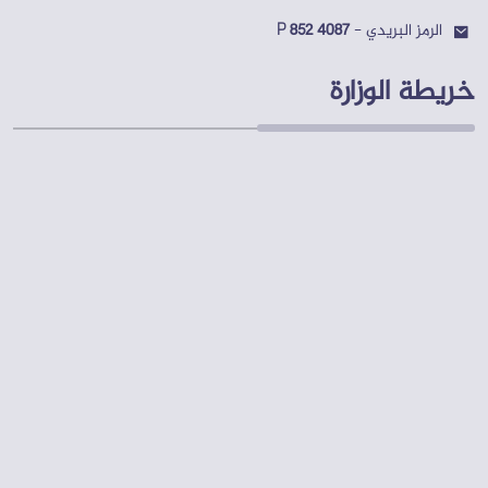
الصادرة
الرمز البريدي -
P 852 4087
عن
اللجنة
خريطة الوزارة
المركزية
المخاتير
الهيئات
المحلية
المشاركة في المؤتمر