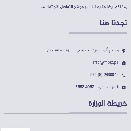
يمكنكم أيضا متابعتنا عبر مواقع التواصل الاجتماعي
تجدنا هنا
الخطط
الاستراتيجية
الخطة
التشغيلة
مجمع أبو خضرة الحكومي - غزة - فلسطين
مذكرات
التفاهم
info@molg.ps
دليل
+ 972 (8) 2866844
الخدمات
تقارير
الرمز البريدي -
P 852 4087
الإنجاز
خريطة الوزارة
الأنظمة