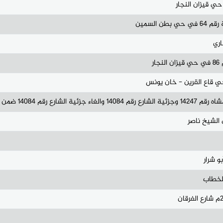
السمين
ري
ر
و شرار