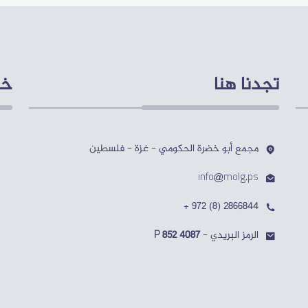
تجدنا هنا
خر
مجمع أبو خضرة الحكومي - غزة - فلسطين
info@molg.ps
+ 972 (8) 2866844
الرمز البريدي -
P 852 4087