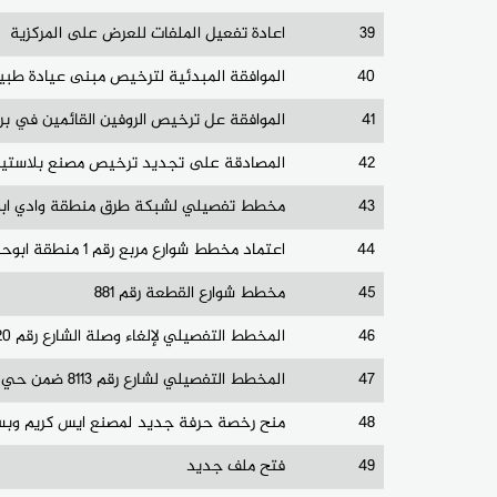
39
اعادة تفعيل الملفات للعرض على المركزية
40
الموافقة المبدئية لترخيص مبنى عيادة طبي
41
الموافقة عل ترخيص الروفين القائمين في برج 
42
المصادقة على تجديد ترخيص مصنع بلاستيك 
43
مخطط تفصيلي لشبكة طرق منطقة وادي اب
44
اعتماد مخطط شوارع مربع رقم 1 منطقة ابوحجير
45
مخطط شوارع القطعة رقم 881
46
المخطط التفصيلي لإلغاء وصلة الشارع رقم 9120 المحصورة بين شارعي رقم 99 و 9135 ضمن حي قيزان أبو رشوان
47
المخطط التفصيلي لشارع رقم 8113 ضمن حي قيزان النجار
48
منح رخصة حرفة جديد لمصنع ايس كريم وبس
49
فتح ملف جديد