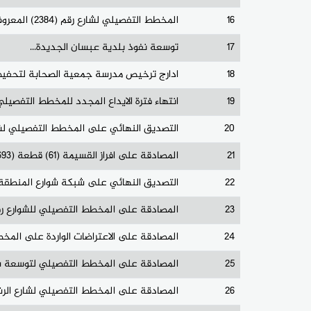
16
المخطط التفصيلي لشارع رقم (2384) المعروف باسم الميناوي مطر
17
توسعة نفوذ بلدية عبسان الجديدة...
18
ادارج ترخيص مدرسة جمعية الصحابة لتحفيظ ا
19
انتهاء فترة الايداع المجدد للمخطط التفصيلي لحي ابو طعيمة هي رقم 
20
التصديق النهائي على المخطط التفصيلي لشارع rt17ضمن حي ا
21
المصادقة على افراز القسيمة (61) قطعة (693) - حسب المخطط المقدم من السيد : قسطندي عبدالله ضبيط
22
التصديق النهائي على شبكة شوارع المنطقة الغربية A من تو
23
المصادقة على المخطط التفصيلي للشوارع رقم 1942-8354 الجزء الغربي -8395 بعرض 10 م وارتداد 3 متر مع طاير 
24
المصادقة على الاعتراضات الواردة على المخطط 
25
المصادقة على المخطط التفصيلي لتوسعة شارع اليرموك رقم (1510) بعرض (23) متر بدون ار
26
المصادقة على المخطط التفصيلي لشارع الرشيد رقم (1000) من شارع عمر بن عبدالعزيز رقم (2190) جنوبا ح